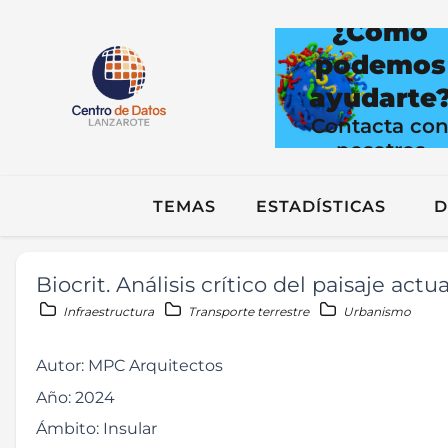
¿Cómo
podemos
ayudarte
Contacta co
nosotros
TEMAS
ESTADÍSTICAS
D
Biocrit. Análisis crítico del paisaje ac
Infraestructura
Transporte terrestre
Urbanismo
Autor:
MPC Arquitectos
Año:
2024
Ámbito:
Insular