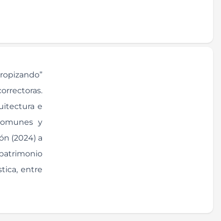
tropizando”
orrectoras.
uitectura e
 comunes y
ón (2024) a
 patrimonio
stica, entre