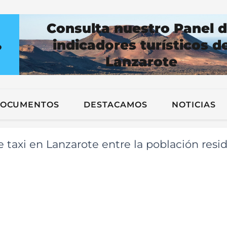
Consulta nuestro Panel 
indicadores turísticos d
?
Lanzarote
n
OCUMENTOS
DESTACAMOS
NOTICIAS
e taxi en Lanzarote entre la población resi