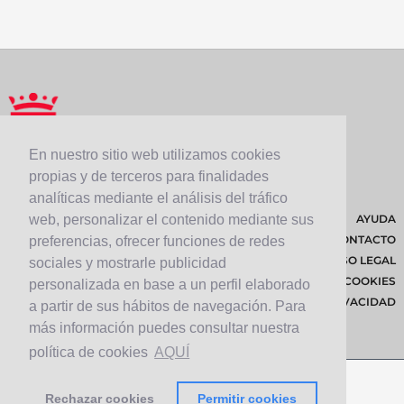
En nuestro sitio web utilizamos cookies
propias y de terceros para finalidades
analíticas mediante el análisis del tráfico
AYUDA
web, personalizar el contenido mediante sus
CONTACTO
preferencias, ofrecer funciones de redes
AVISO LEGAL
sociales y mostrarle publicidad
POLÍTICA DE COOKIES
personalizada en base a un perfil elaborado
POLÍTICA DE PRIVACIDAD
a partir de sus hábitos de navegación. Para
más información puedes consultar nuestra
política de cookies
AQUÍ
Rechazar cookies
Permitir cookies
© 2026 Cabildo de Lanzarote.
Diseñado por
Solucionet.com
&