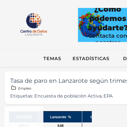
¿Cómo
podemos
ayudarte
Contacta co
nosotros
TEMAS
ESTADÍSTICAS
D
Tasa de paro en Lanzarote según trime
Empleo
Etiquetas:
Encuesta de población Activa, EPA